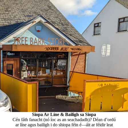
Siopa Ar Líne & Bailigh sa Siopa
Cén fáth fanacht (nó íoc as an seachadadh)? Déan d’ordú
ar líne agus bailigh i do shiopa féin é—áit ar féidir leat