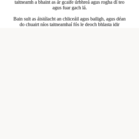
taitneamh a bhaint as ár gcaife úrbhreá agus rogha dí teo
agus fuar gach lá.
Bain sult as áisiúlacht an chliceáil agus bailigh, agus déan
do chuairt níos taitneamhaí fós le deoch bhlasta idir
lámha.
Siopadóireacht éasca, le beagán spraoi breise!
B'fhéidir go dtaitneoidh sé seo leat freisin
Siopa
Orduithe
Próifíl
Important Information
Eolas Teagmhála
Fógra Dlíthiúil
Beartas Príobháideachais
Caife
Returns and cancellations
Beartas Aisíocaíochta
Polasaí Loingseoireachta