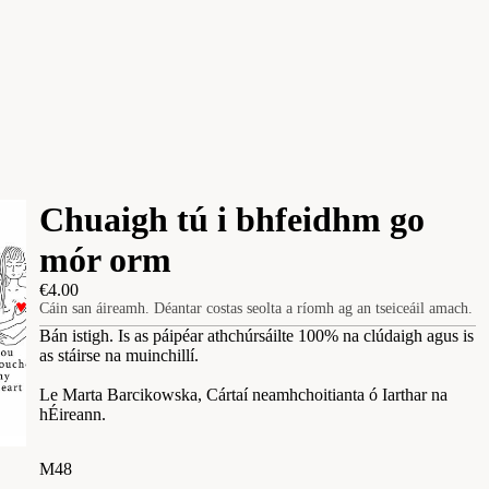
Chuaigh tú i bhfeidhm go
mór orm
€4.00
Cáin san áireamh. Déantar costas seolta a ríomh ag an tseiceáil amach.
Bán istigh. Is as páipéar athchúrsáilte 100% na clúdaigh agus is
as stáirse na muinchillí.
Le Marta Barcikowska, Cártaí neamhchoitianta ó Iarthar na
hÉireann.
M48