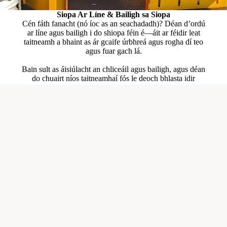
Siopa Ar Líne & Bailigh sa Siopa
Cén fáth fanacht (nó íoc as an seachadadh)? Déan d’ordú
ar líne agus bailigh i do shiopa féin é—áit ar féidir leat
taitneamh a bhaint as ár gcaife úrbhreá agus rogha dí teo
agus fuar gach lá.
Bain sult as áisiúlacht an chliceáil agus bailigh, agus déan
do chuairt níos taitneamhaí fós le deoch bhlasta idir
lámha.
Siopadóireacht éasca, le beagán spraoi breise!
B'fhéidir go dtaitneoidh sé seo leat freisin
€4.00
Siopa
Orduithe
Próifíl
Important Information
Eolas Teagmhála
Caife
Fógra Dlíthiúil
Beartas Príobháideachais
Returns and cancellations