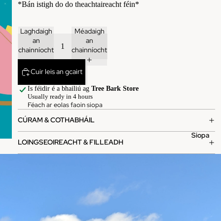
*Bán istigh do do theachtaireacht féin*
Laghdaigh
Méadaigh
an
an
chainníocht
chainníocht
Cuir leis an gcairt
Is féidir é a bhailiú ag
Tree Bark Store
Usually ready in 4 hours
Féach ar eolas faoin siopa
CÚRAM & COTHABHÁIL
Siopa
LOINGSEOIREACHT & FILLEADH